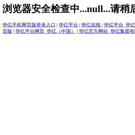
浏览器安全检查中...null...请稍
华亿手机网页版登录入口
|
华亿平台
|
华亿在线
|
华亿平台_华亿h
页版
|
华亿平台网页_华亿（中国）
|
华亿官方网站_华亿集团有