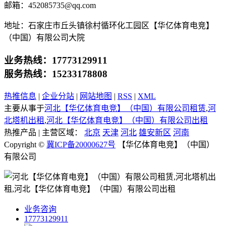
邮箱：452085735@qq.com
地址：石家庄市丘头镇徐村循环化工园区【华亿体育电竞】
（中国）有限公司大院
业务热线：17773129911
服务热线：15233178808
热推信息
|
企业分站
|
网站地图
|
RSS
|
XML
主要从事于
河北【华亿体育电竞】（中国）有限公司租赁
,
河
北塔机出租
,
河北【华亿体育电竞】（中国）有限公司出租
热推产品 | 主营区域：
北京
天津
河北
雄安新区
河南
Copyright ©
冀ICP备20000627号
【华亿体育电竞】（中国）
有限公司
业务咨询
17773129911